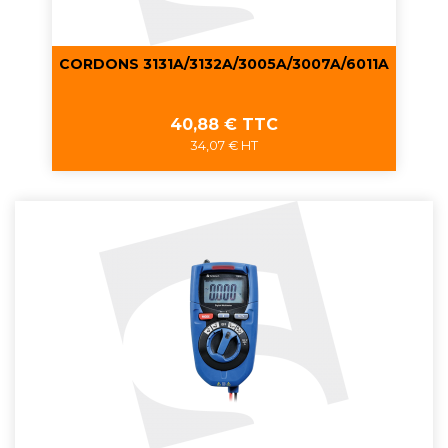
CORDONS 3131A/3132A/3005A/3007A/6011A
Prix
40,88 € TTC
34,07 € HT