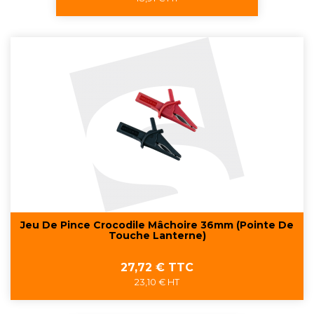
Jeu De Pince Crocodile Mâchoire 36mm (pointe De
Touche Lanterne)
Prix
27,72 € TTC
23,10 € HT