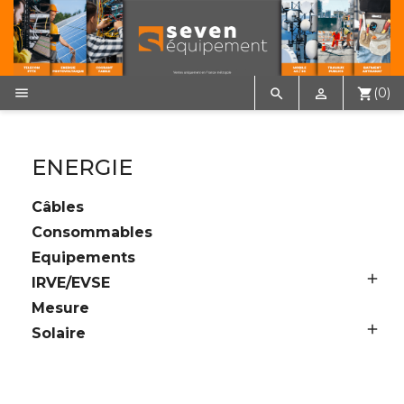

(0)


shopping_cart
ENERGIE
Câbles
Consommables
Equipements

IRVE/EVSE
Mesure

Solaire