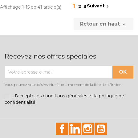
1
Suivant

2
3
Affichage 1-15 de 41 article(s)
Retour en haut

Recevez nos offres spéciales
Vous pouvez vous désinscrire à tout moment de la liste de diffusion.
J'accepte les conditions générales et la politique de
confidentialité
id="facebook-social"
id="linkedin-social"
id="instagram-soci
id="youtube-