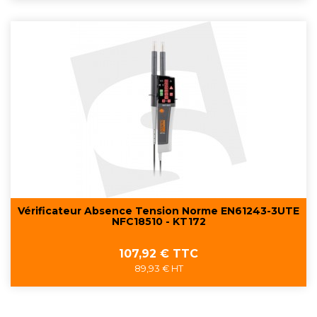
Vérificateur Absence Tension Norme EN61243-3UTE
NFC18510 - KT172
Prix
107,92 € TTC
89,93 € HT