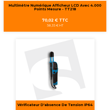
Multimètre Numérique Afficheur LCD Avec 4.000
Points Mesure - TT218
Prix
70,02 € TTC
58,35 € HT
Vérificateur D'absence De Tension IP64