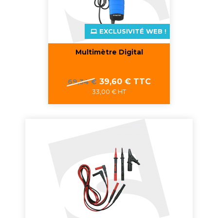
EXCLUSIVITÉ WEB !
Multimètre Digital
Prix
Prix
39,60 € TTC
69,34 €
de
33,00 € HT
base