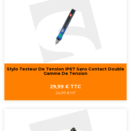
Stylo Testeur De Tension IP67 Sans Contact Double
Gamme De Tension
Prix
29,99 € TTC
24,99 € HT