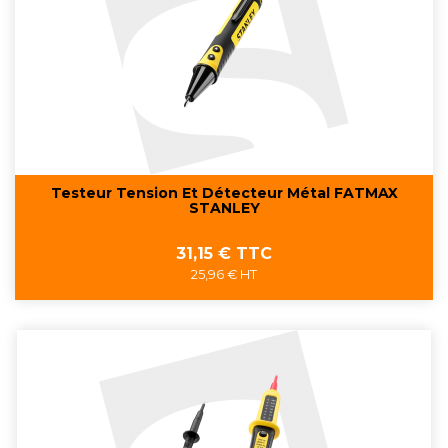
Testeur Tension Et Détecteur Métal FATMAX
STANLEY
Prix
31,15 € TTC
25,96 € HT