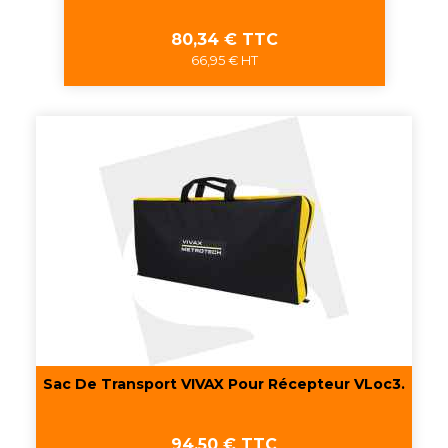
Prix
80,34 € TTC
66,95 € HT
Sac De Transport VIVAX Pour Récepteur VLoc3.
Prix
94,50 € TTC