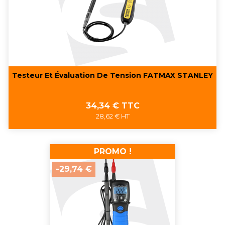
Testeur Et Évaluation De Tension FATMAX STANLEY
Prix
34,34 € TTC
28,62 € HT
PROMO !
-29,74 €