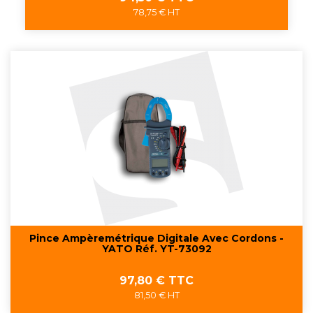
78,75 € HT
Pince Ampèremétrique Digitale Avec Cordons -
YATO Réf. YT-73092
Prix
97,80 € TTC
81,50 € HT