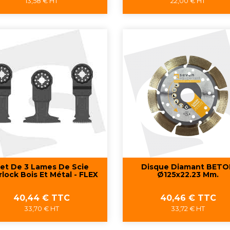
13,58 € HT
22,00 € HT
Aperçu rapide
Aperçu rapide


et De 3 Lames De Scie
Disque Diamant BET
rlock Bois Et Métal - FLEX
Ø125x22.23 Mm.
Prix
Prix
40,44 € TTC
40,46 € TTC
33,70 € HT
33,72 € HT