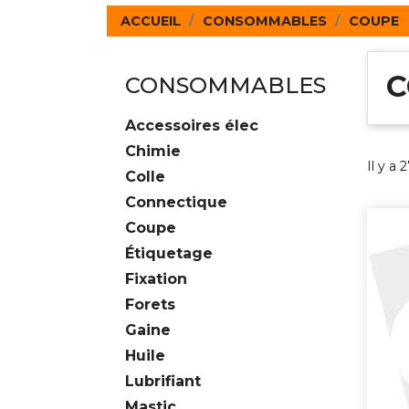
ACCUEIL
CONSOMMABLES
COUPE
C
CONSOMMABLES
Accessoires élec
Chimie
Il y a 
Colle
Connectique
Coupe
Étiquetage
Fixation
Forets
Gaine
Huile
Lubrifiant
Mastic