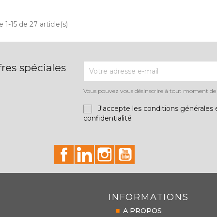
Aperçu rapide
Aperçu rapide


 1-15 de 27 article(s)
res spéciales
Vous pouvez vous désinscrire à tout moment de la
J'accepte les conditions générales e
confidentialité
id="facebook-social"
id="linkedin-social"
id="instagram-social"
id="youtube-social"
INFORMATIONS
A PROPOS