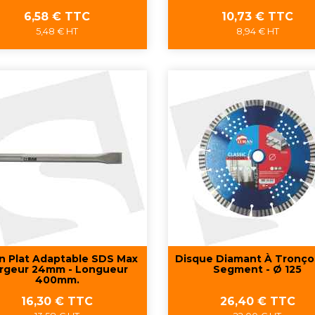
Prix
Prix
6,58 € TTC
10,73 € TTC
5,48 € HT
8,94 € HT
Aperçu rapide
Aperçu rapide


n Plat Adaptable SDS Max
Disque Diamant À Tronç
rgeur 24mm - Longueur
Segment - Ø 125
400mm.
Prix
Prix
16,30 € TTC
26,40 € TTC