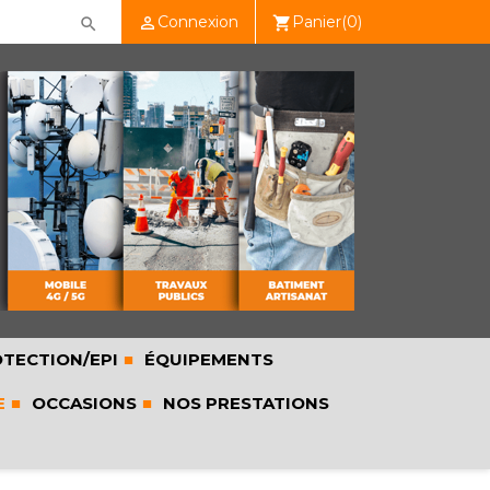
Connexion
Panier
(0)

shopping_cart

TECTION/EPI
ÉQUIPEMENTS
E
OCCASIONS
NOS PRESTATIONS