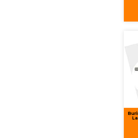
Buri
La