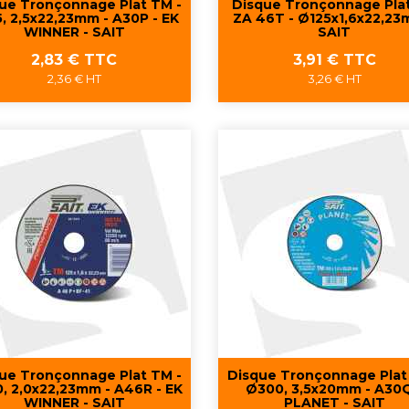
ue Tronçonnage Plat TM -
Disque Tronçonnage Pla
, 2,5x22,23mm - A30P - EK
ZA 46T - Ø125x1,6x22,23
WINNER - SAIT
SAIT
Prix
Prix
2,83 € TTC
3,91 € TTC
2,36 € HT
3,26 € HT
Aperçu rapide
Aperçu rapide


ue Tronçonnage Plat TM -
Disque Tronçonnage Plat
, 2,0x22,23mm - A46R - EK
Ø300, 3,5x20mm - A30Q
WINNER - SAIT
PLANET - SAIT