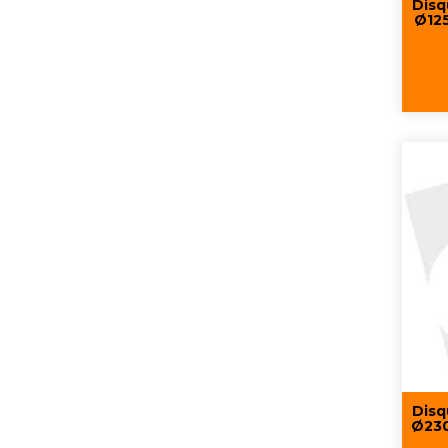
Disq
Ø125
Disq
Ø230