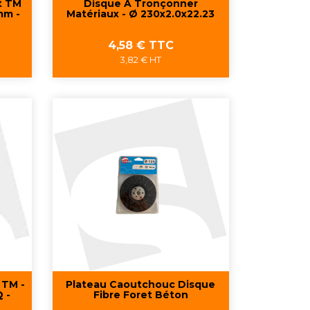
t TM
Disque À Tronçonner
mm -
Matériaux - Ø 230x2.0x22.23
Prix
4,58 € TTC
3,82 € HT
Aperçu rapide

 TM -
Plateau Caoutchouc Disque
 -
Fibre Foret Béton