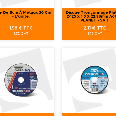
 De Scie À Métaux 30 Cm
Disque Tronçonnage Pla
- L'unité.
Ø125 X 1,0 X 22,23mm A6
PLANET - SAIT
Prix
Prix
1,58 € TTC
2,11 € TTC
1,32 € HT
1,76 € HT
Aperçu rapide
Aperçu rapide

