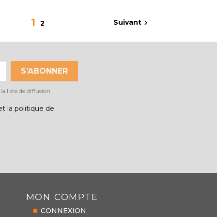
Aperçu rapide

1
Suivant

2
 liste de diffusion.
t la politique de
MON COMPTE
CONNEXION