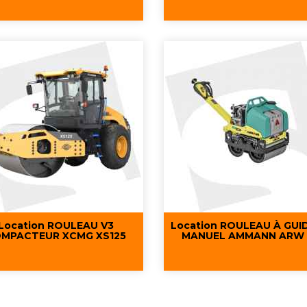
Aperçu rapide
Aperçu rapide


Location ROULEAU V3
Location ROULEAU À GUI
MPACTEUR XCMG XS125
MANUEL AMMANN ARW 
Aperçu rapide
Aperçu rapide

