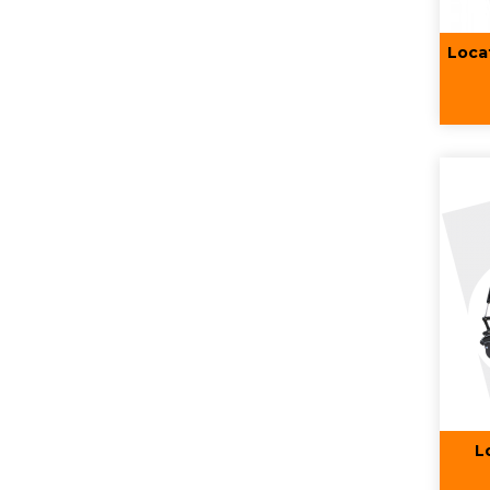
Loca
L