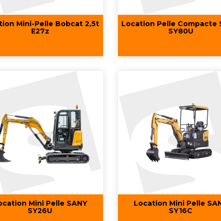
tion Mini-Pelle Bobcat 2,5t
Location Pelle Compacte
E27z
SY80U
Aperçu rapide
Aperçu rapide


ocation Mini Pelle SANY
Location Mini Pelle SA
SY26U
SY16C