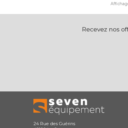
Affichage
Recevez nos off
24 Rue des Guérins