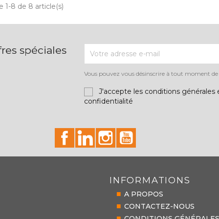
 1-8 de 8 article(s)
res spéciales
Vous pouvez vous désinscrire à tout moment de la
J'accepte les conditions générales e
confidentialité
id="facebook-social"
id="linkedin-social"
id="instagram-social"
id="youtube-social"
INFORMATIONS
A PROPOS
CONTACTEZ-NOUS
CONDITIONS GÉNÉRALE