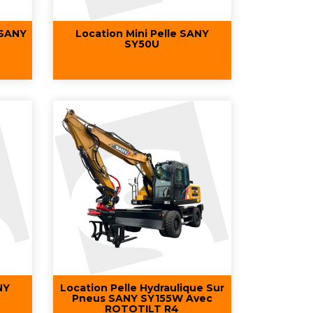
 SANY
Location Mini Pelle SANY
SY50U
Aperçu rapide

NY
Location Pelle Hydraulique Sur
Pneus SANY SY155W Avec
ROTOTILT R4