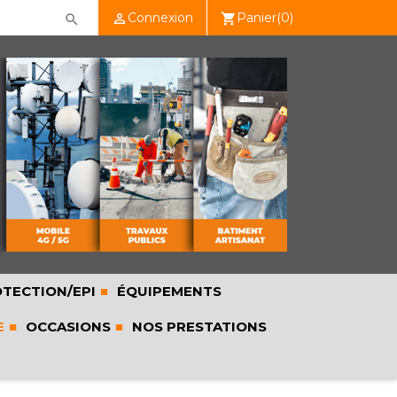
Connexion
Panier
(0)

shopping_cart

TECTION/EPI
ÉQUIPEMENTS
E
OCCASIONS
NOS PRESTATIONS