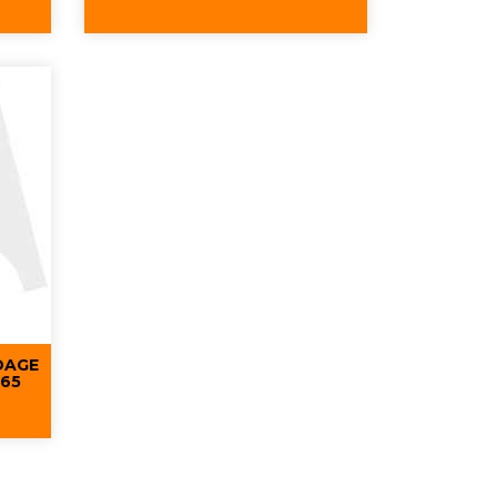
Aperçu rapide

DAGE
65