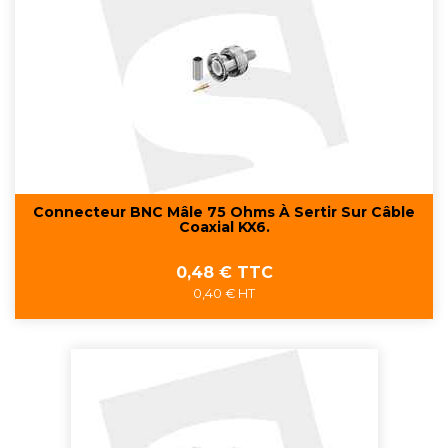
Connecteur BNC Mâle 75 Ohms À Sertir Sur Câble
Coaxial KX6.
Prix
0,48 € TTC
0,40 € HT