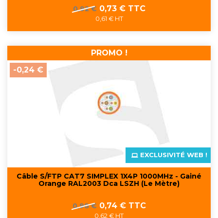
Prix
Prix
0,73 € TTC
0,92 €
de
0,61 € HT
base
PROMO !
-0,24 €
EXCLUSIVITÉ WEB !
Câble S/FTP CAT7 SIMPLEX 1X4P 1000MHz - Gainé
Orange RAL2003 Dca LSZH (Le Mètre)
Prix
Prix
0,74 € TTC
0,98 €
de
0,62 € HT