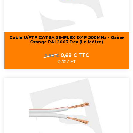
Câble U/FTP CAT6A SIMPLEX 1X4P 500MHz - Gainé
Orange RAL2003 Dca (Le Mètre)
Prix
Prix
0,68 € TTC
0,88 €
de
0,57 € HT
base