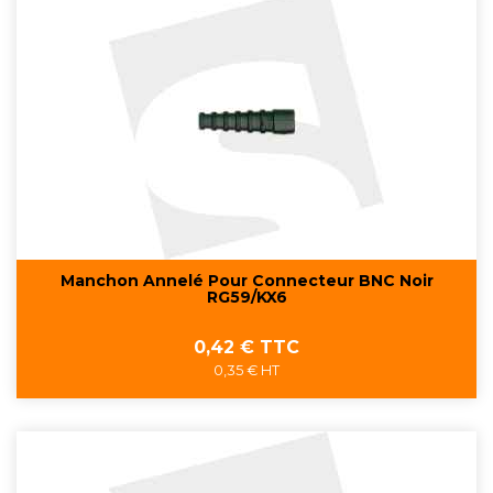
Manchon Annelé Pour Connecteur BNC Noir
RG59/KX6
Prix
0,42 € TTC
0,35 € HT