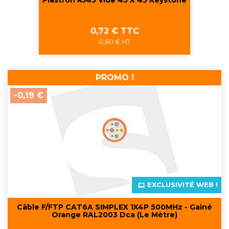
Prix
0,72 € TTC
0,60 € HT
PROMO !
-0,19 €
EXCLUSIVITÉ WEB !
Câble F/FTP CAT6A SIMPLEX 1X4P 500MHz - Gainé
Orange RAL2003 Dca (Le Mètre)