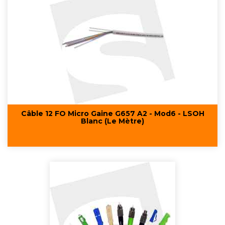
Câble 12 FO Micro Gaine G657 A2 - Mod6 - LSOH
Blanc (Le Mètre)