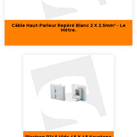
Câble Haut-Parleur Repéré Blanc 2 X 2.5mm² - Le
Mètre.
Plastron RJ45 Vide 45 X 45 Keystone