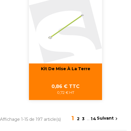
Kit De Mise À La Terre
Prix
0,86 € TTC
0,72 € HT
1
Suivant

2
3
…
14
Affichage 1-15 de 197 article(s)