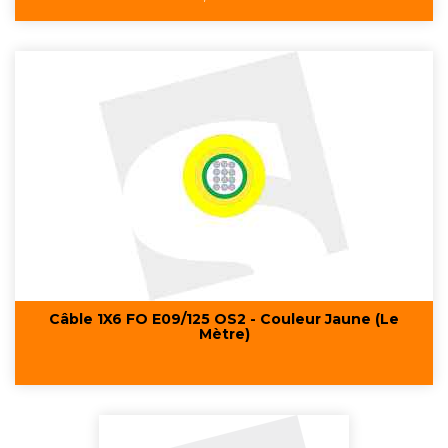
base
Câble 1X6 FO E09/125 OS2 - Couleur Jaune (Le
Mètre)