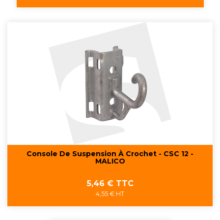
Console De Suspension À Crochet - CSC 12 -
MALICO
Prix
5,46 € TTC
4,55 € HT