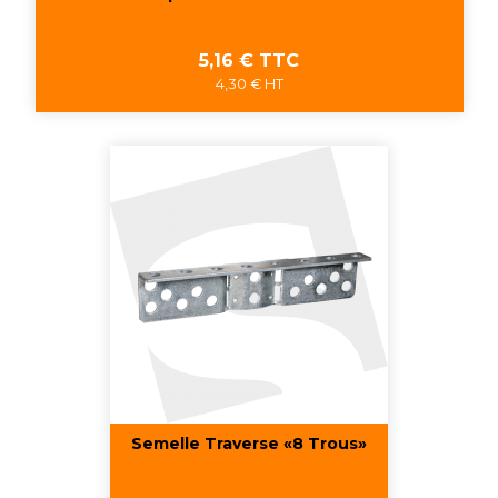
Prix
5,16 € TTC
4,30 € HT
Semelle Traverse «8 Trous»