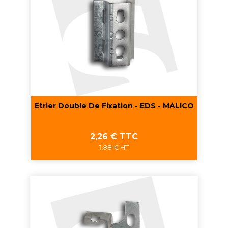
Etrier Double De Fixation - EDS - MALICO
Prix
2,26 € TTC
1,88 € HT