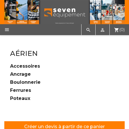

(0)


shopping_cart
AÉRIEN
Accessoires
Ancrage
Boulonnerie
Ferrures
Poteaux
Créer un devis à partir de ce panier