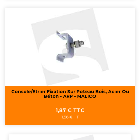
Console/Etrier Fixation Sur Poteau Bois, Acier Ou
Béton - ARP - MALICO
Prix
1,87 € TTC
1,56 € HT