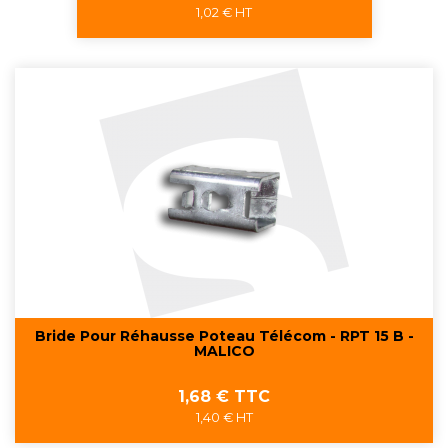
1,02 € HT
Bride Pour Réhausse Poteau Télécom - RPT 15 B -
MALICO
Prix
1,68 € TTC
1,40 € HT