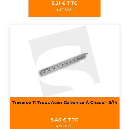
Prix
5,21 € TTC
4,34 € HT
Traverse 11 Trous Acier Galvanisé À Chaud - 5/14
Prix
5,40 € TTC
4,50 € HT