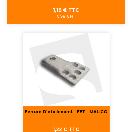
Prix
1,18 € TTC
0,98 € HT
Ferrure D'étoilement - FET - MALICO
Prix
1,22 € TTC