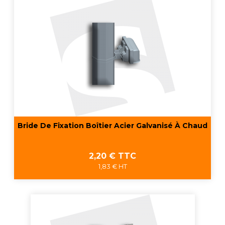
Bride De Fixation Boîtier Acier Galvanisé À Chaud
Prix
2,20 € TTC
1,83 € HT