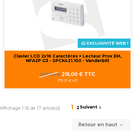
EXCLUSIVITÉ WEB !
Clavier LCD 2x16 Caractères + Lecteur Prox EM,
NFA2P G3 - SPCK421.100 - Vanderbilt
Prix
Prix
215,00 € TTC
247,50 €
de
179,17 € HT
base
1
Suivant

2
Affichage 1-15 de 17 article(s)
Retour en haut
