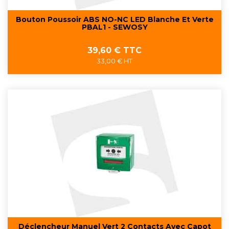
Bouton Poussoir ABS NO-NC LED Blanche Et Verte
PBAL1 - SEWOSY
Prix
39,60 € TTC
33,00 € HT
Déclencheur Manuel Vert 2 Contacts Avec Capot