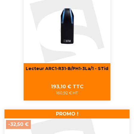
Lecteur ARC1-R31-B/PH1-3La/1 - STid
Prix
193,10 € TTC
160,92 € HT
PROMO !
-32,50 €