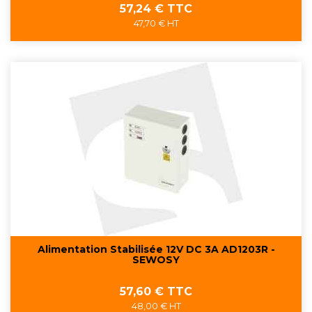
Prix
57,24 € TTC
47,70 € HT
Alimentation Stabilisée 12V DC 3A AD1203R -
SEWOSY
Prix
57,60 € TTC
48,00 € HT