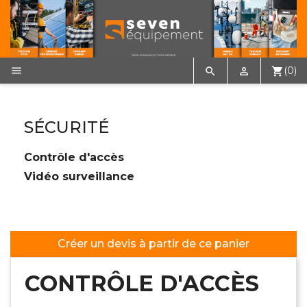

(0)


shopping_cart
SÉCURITÉ
Contrôle d'accès
Vidéo surveillance
Créer un devis à partir de ce panier
CONTRÔLE D'ACCÈS