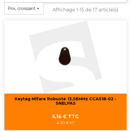
Prix, croissant

Affichage 1-15 de 17 article(s)
Keytag Mifare Robuste 13,56MHz CCA518-02 -
SNELPAS
Prix
5,16 € TTC
4,30 € HT