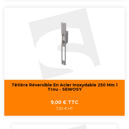
Têtière Réversible En Acier Inoxydable 250 Mm 1
Trou - SEWOSY
Prix
9,00 € TTC
7,50 € HT