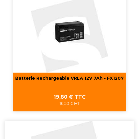
Batterie Rechargeable VRLA 12V 7Ah - FX1207
Prix
19,80 € TTC
16,50 € HT