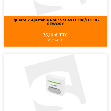
Equerre Z Ajustable Pour Séries EF300/EF550 -
SEWOSY
Prix
35,10 € TTC
29,25 € HT