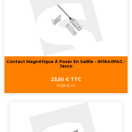
Contact Magnétique À Poser En Saillie - IM1640PAG -
Jasco
Prix
23,50 € TTC
19,58 € HT