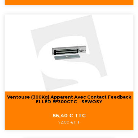
Ventouse (300Kg) Apparent Avec Contact Feedback
Et LED EF300CTC - SEWOSY
Prix
86,40 € TTC
72,00 € HT