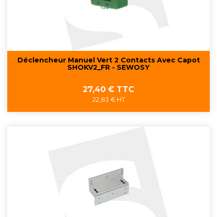
Déclencheur Manuel Vert 2 Contacts Avec Capot
SHOKV2_FR - SEWOSY
Prix
27,40 € TTC
22,83 € HT