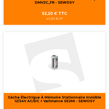
DMV2C_FR - SEWOSY
Prix
52,20 € TTC
43,50 € HT
Gâche Électrique À Mémoire Stationnaire Invisible
12/24V AC/DC + Varistance SE2MI - SEWOSY