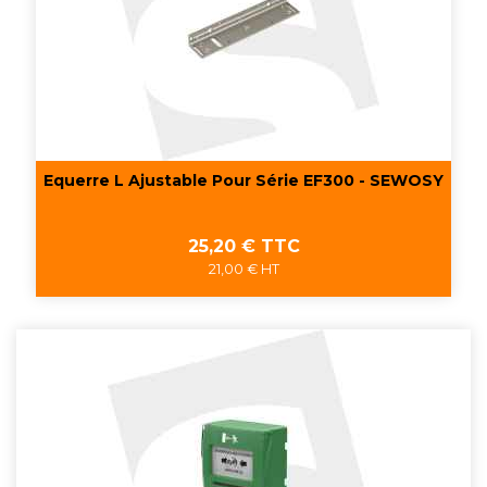
Equerre L Ajustable Pour Série EF300 - SEWOSY
Prix
25,20 € TTC
21,00 € HT