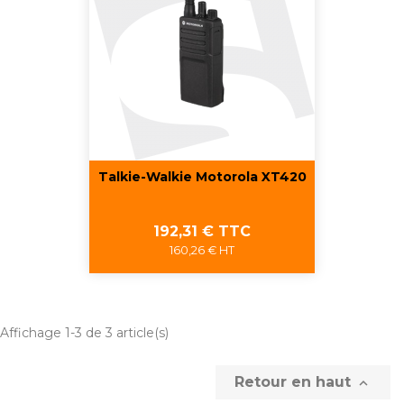
Talkie-Walkie Motorola XT420
Prix
192,31 € TTC
160,26 € HT
Affichage 1-3 de 3 article(s)
Retour en haut
