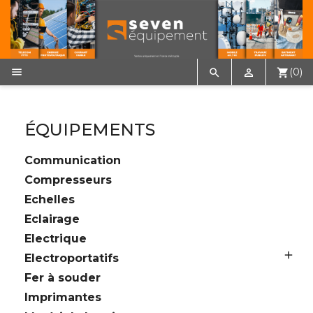

(0)


shopping_cart
ÉQUIPEMENTS
Communication
Compresseurs
Echelles
Eclairage
Electrique

Electroportatifs
Fer à souder
Imprimantes