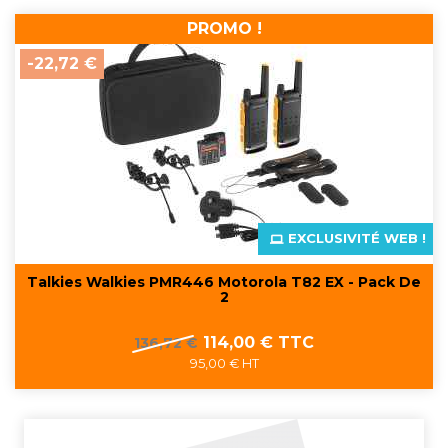
PROMO !
-22,72 €
EXCLUSIVITÉ WEB !
Talkies Walkies PMR446 Motorola T82 EX - Pack De
2
Prix
Prix
114,00 € TTC
136,72 €
de
95,00 € HT
base