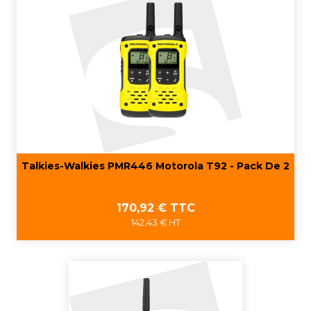
Talkies-Walkies PMR446 Motorola T92 - Pack De 2
Prix
170,92 € TTC
142,43 € HT