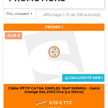
Prix, croissant

Affichage 1-15 de 108 article(s)
PROMO !
-0,19 €
EXCLUSIVITÉ WEB !
Câble F/FTP CAT6A SIMPLEX 1X4P 500MHz - Gainé
Orange RAL2003 Dca (Le Mètre)
Prix
Prix
0,73 € TTC
0,92 €
de
0,61 € HT