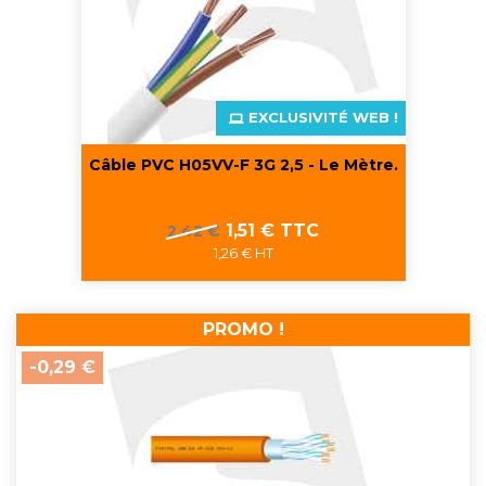
EXCLUSIVITÉ WEB !
Câble PVC H05VV-F 3G 2,5 - Le Mètre.
Prix
Prix
1,51 € TTC
2,42 €
de
1,26 € HT
base
PROMO !
-0,29 €