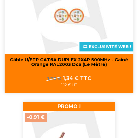
EXCLUSIVITÉ WEB !
Câble U/FTP CAT6A DUPLEX 2X4P 500MHz - Gainé
Orange RAL2003 Dca (Le Mètre)
Prix
Prix
1,34 € TTC
1,70 €
de
1,12 € HT
base
PROMO !
-0,91 €