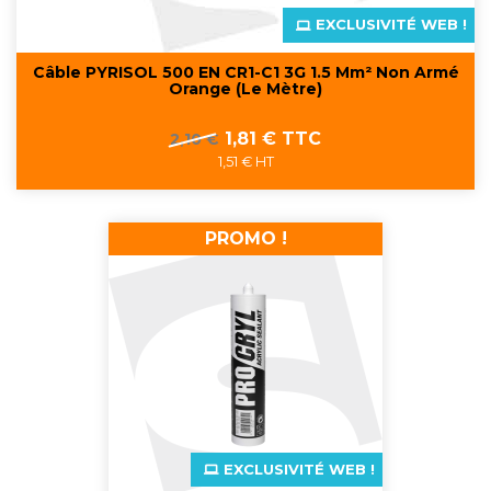
EXCLUSIVITÉ WEB !
Câble PYRISOL 500 EN CR1-C1 3G 1.5 Mm² Non Armé
Orange (Le Mètre)
Prix
Prix
1,81 € TTC
2,10 €
de
1,51 € HT
base
PROMO !
EXCLUSIVITÉ WEB !