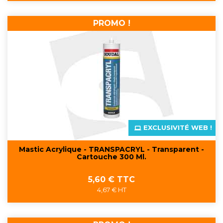
PROMO !
EXCLUSIVITÉ WEB !
Mastic Acrylique - TRANSPACRYL - Transparent -
Cartouche 300 Ml.
Prix
5,60 € TTC
4,67 € HT