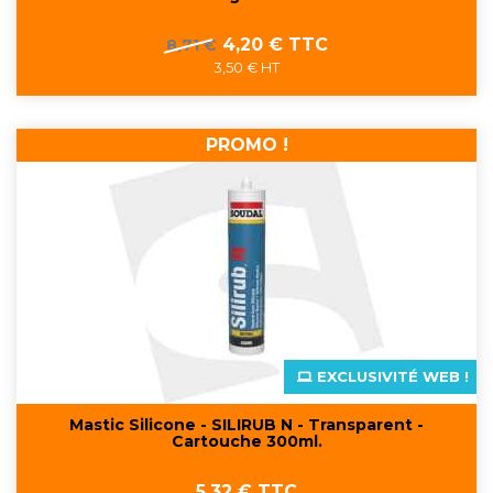
Prix
Prix
4,20 € TTC
8,71 €
de
3,50 € HT
base
PROMO !
EXCLUSIVITÉ WEB !
Mastic Silicone - SILIRUB N - Transparent -
Cartouche 300ml.
Prix
5,32 € TTC