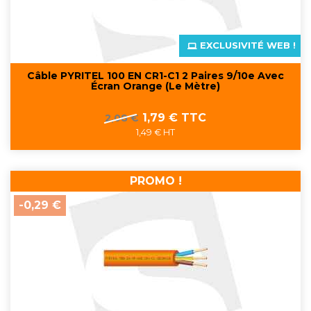
EXCLUSIVITÉ WEB !
Câble PYRITEL 100 EN CR1-C1 2 Paires 9/10e Avec
Écran Orange (Le Mètre)
Prix
Prix
1,79 € TTC
2,08 €
de
1,49 € HT
base
PROMO !
-0,29 €