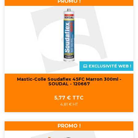
PROMO !
EXCLUSIVITÉ WEB !
Mastic-Colle Soudaflex 45FC Marron 300ml -
SOUDAL - 120667
Prix
5,77 € TTC
4,81 € HT
PROMO !