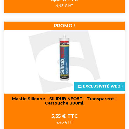
4,43 € HT
PROMO !
EXCLUSIVITÉ WEB !
Mastic Silicone - SILIRUB NEO5T - Transparent -
Cartouche 300ml.
Prix
5,35 € TTC
4,46 € HT