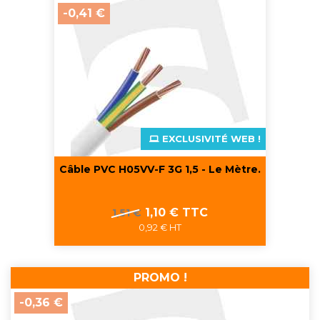
-0,41 €
EXCLUSIVITÉ WEB !
Câble PVC H05VV-F 3G 1,5 - Le Mètre.
Prix
Prix
1,10 € TTC
1,51 €
de
0,92 € HT
base
PROMO !
-0,36 €