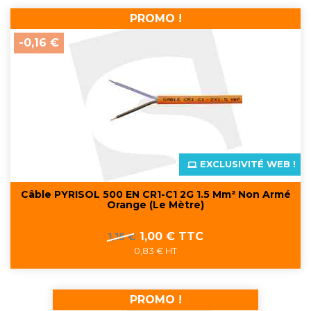
PROMO !
-0,16 €
EXCLUSIVITÉ WEB !
Câble PYRISOL 500 EN CR1-C1 2G 1.5 Mm² Non Armé
Orange (Le Mètre)
Prix
Prix
1,00 € TTC
1,15 €
de
0,83 € HT
base
PROMO !