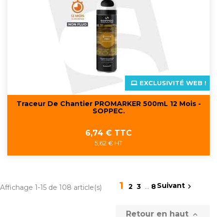
EXCLUSIVITÉ WEB !
Traceur De Chantier PROMARKER 500mL 12 Mois -
SOPPEC.
Prix
6,74 € TTC
5,62 € HT
1
Suivant

2
3
…
8
Affichage 1-15 de 108 article(s)
Retour en haut
