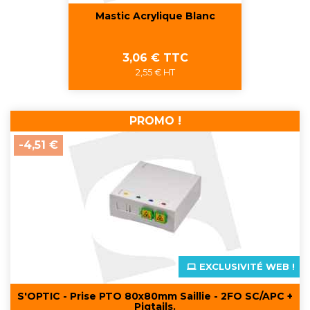
Mastic Acrylique Blanc
Prix
3,06 € TTC
2,55 € HT
PROMO !
-4,51 €
EXCLUSIVITÉ WEB !
S'OPTIC - Prise PTO 80x80mm Saillie - 2FO SC/APC +
Pigtails.