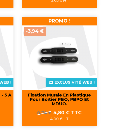
3,65 € HT
Aperçu rapide

PROMO !
-3,94 €
WEB !
EXCLUSIVITÉ WEB !
 - 5 À
Fixation Murale En Plastique
Pour Boîtier PBO, PBPO Et
MDUO.
Prix
Prix
4,80 € TTC
8,74 €
de
4,00 € HT
base