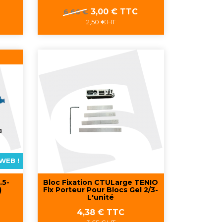
Prix
Prix
3,00 € TTC
6,66 €
de
2,50 € HT
base
Aperçu rapide

WEB !
.5-
Bloc Fixation CTULarge TENIO
)
Fix Porteur Pour Blocs Gel 2/3-
L'unité
Prix
4,38 € TTC