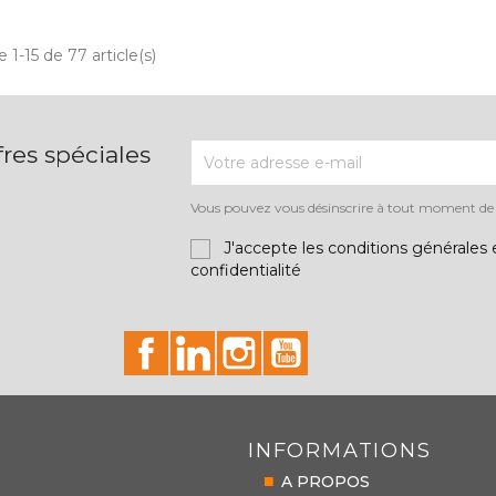
Aperçu rapide
Aperçu rapide


 1-15 de 77 article(s)
res spéciales
Vous pouvez vous désinscrire à tout moment de la
J'accepte les conditions générales e
confidentialité
id="facebook-social"
id="linkedin-social"
id="instagram-social"
id="youtube-social"
INFORMATIONS
A PROPOS