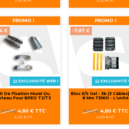
2,50 € HT
3,00 € HT
base
base
Aperçu rapide
Aperçu rapide


PROMO !
PROMO !
54 €
-7,87 €
EXCLUSIVITÉ WEB !
EXCLUSIVITÉ 
it De Fixation Mural Ou
Bloc E/S Gel - 3b (3 Câbles)
oteau Pour BPEO T2/T3
8 Mm TENIO - L'unité
Prix
Prix
Prix
Prix
4,80 € TTC
4,80 € TTC
11,34 €
12,67 €
de
de
4,00 € HT
4,00 € HT
base
base