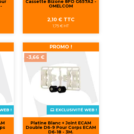
our
Cassette Bizone 8FO G657A2 -
-
OMELCOM
Prix
2,10 € TTC
1,75 € HT
Aperçu rapide

PROMO !
-3,66 €
WEB !
EXCLUSIVITÉ WEB !
CAM
Platine Blanc + Joint ECAM
rps
Double D6-9 Pour Corps ECAM
D6-18 - 3M.