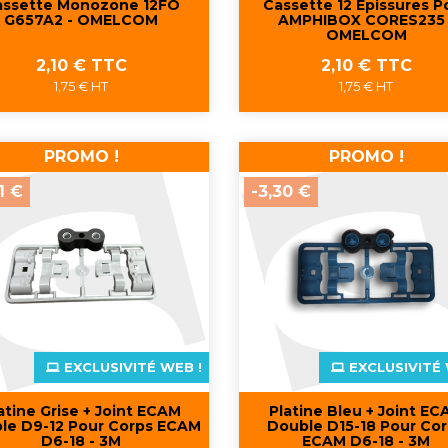
assette Monozone 12FO
Cassette 12 Épissures P
G657A2 - OMELCOM
AMPHIBOX CORES235 
OMELCOM
Prix
Prix
2,10 € TTC
2,10 € TTC
1,75 € HT
1,75 € HT
Aperçu rapide
Aperçu rapide


PROMO !
PROMO !
1 €
-3,30 €
EXCLUSIVITÉ WEB !
EXCLUSIVITÉ 
atine Grise + Joint ECAM
Platine Bleu + Joint E
le D9-12 Pour Corps ECAM
Double D15-18 Pour Co
D6-18 - 3M
ECAM D6-18 - 3M