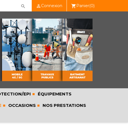
Connexion
Panier
(0)

shopping_cart

TECTION/EPI
ÉQUIPEMENTS
E
OCCASIONS
NOS PRESTATIONS