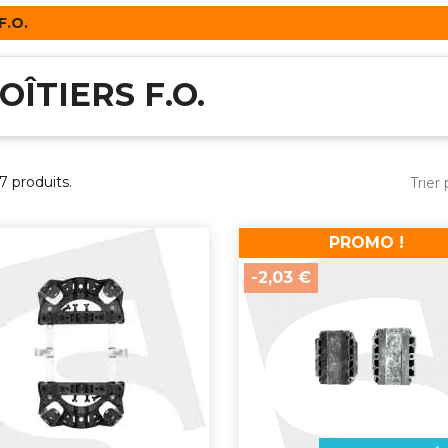
F.O.
OÎTIERS F.O.
77 produits.
Trier 
PROMO !
-2,03 €