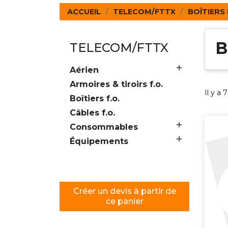
ACCUEIL
TELECOM/FTTX
BOÎTIERS 
B
TELECOM/FTTX

Aérien
Armoires & tiroirs f.o.
Il y a 
Boîtiers f.o.
Câbles f.o.

Consommables

Équipements
Créer un devis à partir de
ce panier