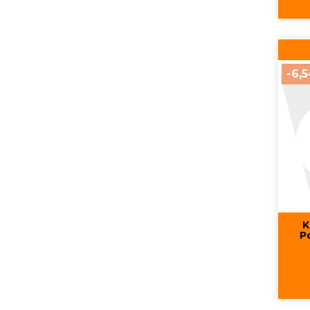
-6,
K
P