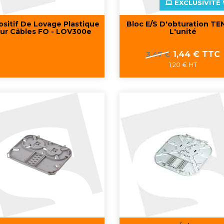
EXCLUSIVITÉ 
ositif De Lovage Plastique
Bloc E/S D'obturation TE
ur Câbles FO - LOV300e
L'unité
Prix
Prix
Prix
1,44 € TTC
3,47 €
de
1,20 € HT
base
Aperçu rapide
Aperçu rapide

