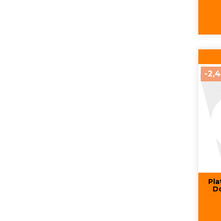
-2,
Pla
Do