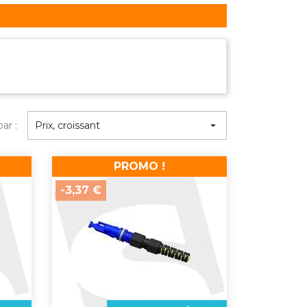
par :
Prix, croissant

PROMO !
-3,37 €