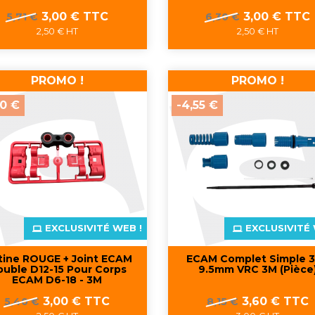
Prix
Prix
Prix
Prix
3,00 € TTC
3,00 € TTC
5,71 €
6,30 €
de
de
2,50 € HT
2,50 € HT
base
base
Aperçu rapide
Aperçu rapide


PROMO !
PROMO !
40 €
-4,55 €
EXCLUSIVITÉ WEB !
EXCLUSIVITÉ 
tine ROUGE + Joint ECAM
ECAM Complet Simple 3
uble D12-15 Pour Corps
9.5mm VRC 3M (pièce
ECAM D6-18 - 3M
Prix
Prix
Prix
Prix
3,00 € TTC
3,60 € TTC
5,40 €
8,15 €
de
de