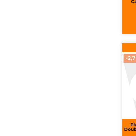
C
-2,7
Pl
Doub