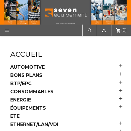

(0)


shopping_cart
ACCUEIL

AUTOMOTIVE

BONS PLANS

BTP/EPC

CONSOMMABLES

ENERGIE

ÉQUIPEMENTS
ETE

ETHERNET/LAN/VDI