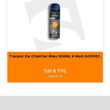
Traceur De Chantier Bleu 500ML 6 Mois SOPPEC.
Prix
7,01 € TTC
5,84 € HT