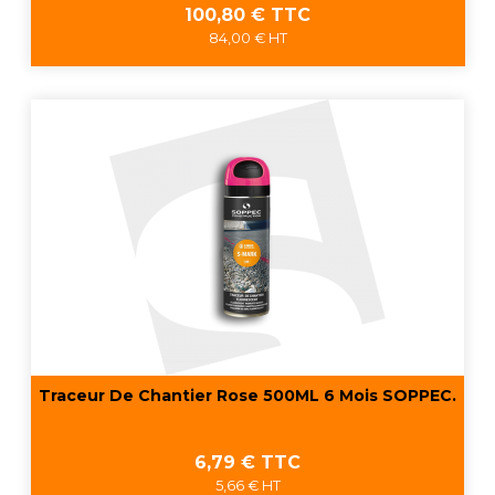
Prix
100,80 € TTC
84,00 € HT
Traceur De Chantier Rose 500ML 6 Mois SOPPEC.
Prix
6,79 € TTC
5,66 € HT