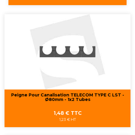
Peigne Pour Canalisation TELECOM TYPE C LST -
Ø80mm - 1x2 Tubes
Prix
1,48 € TTC
1,23 € HT