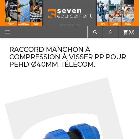

(0)


shopping_cart
RACCORD MANCHON À
COMPRESSION À VISSER PP POUR
PEHD Ø40MM TÉLÉCOM.