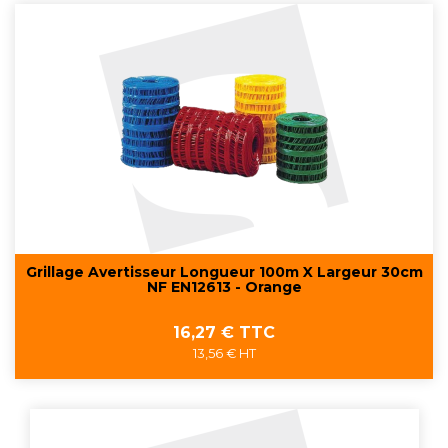
Grillage Avertisseur Longueur 100m X Largeur 30cm
NF EN12613 - Orange
Prix
16,27 € TTC
13,56 € HT