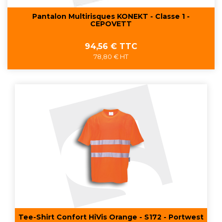
Pantalon Multirisques KONEKT - Classe 1 -
CEPOVETT
Prix
94,56 € TTC
78,80 € HT
Tee-Shirt Confort HiVis Orange - S172 - Portwest