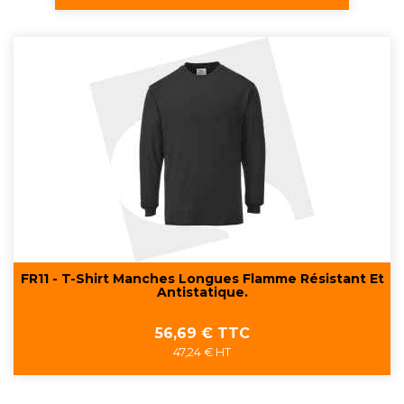
FR11 - T-Shirt Manches Longues Flamme Résistant Et
Antistatique.
Prix
56,69 € TTC
47,24 € HT