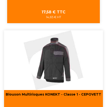
Prix
17,58 € TTC
14,65 € HT
Blouson Multirisques KONEKT - Classe 1 - CEPOVETT