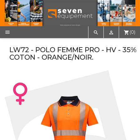

(0)


shopping_cart
LW72 - POLO FEMME PRO - HV - 35%
COTON - ORANGE/NOIR.