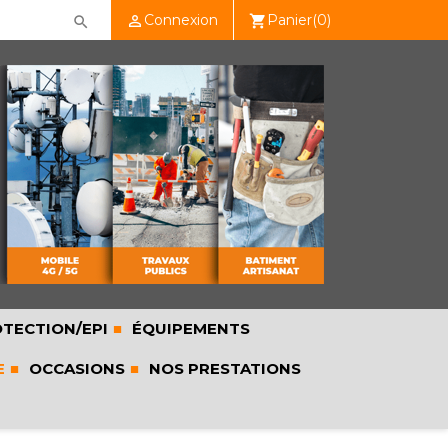
Connexion
Panier
(0)

shopping_cart

TECTION/EPI
ÉQUIPEMENTS
E
OCCASIONS
NOS PRESTATIONS