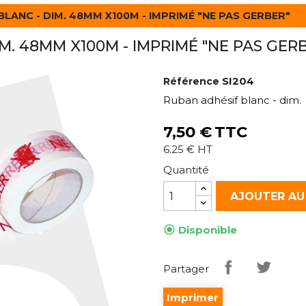
LANC - DIM. 48MM X100M - IMPRIMÉ "NE PAS GERBER"
M. 48MM X100M - IMPRIMÉ "NE PAS GER
SI204
Référence
Ruban adhésif blanc - dim
7,50 €
TTC
6.25 € HT
Quantité
AJOUTER AU

Disponible
Partager
Imprimer