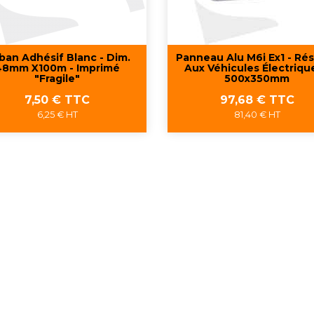
ban Adhésif Blanc - Dim.
Panneau Alu M6i Ex1 - Ré
48mm X100m - Imprimé
Aux Véhicules Électrique
"fragile"
500x350mm
Prix
Prix
7,50 € TTC
97,68 € TTC
6,25 € HT
81,40 € HT
Aperçu rapide
Aperçu rapide

