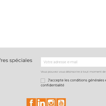
res spéciales
Vous pouvez vous désinscrire à tout moment de la
J'accepte les conditions générales e
confidentialité
id="facebook-social"
id="linkedin-social"
id="instagram-social"
id="youtube-social"