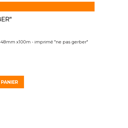
BER"
. 48mm x100m - imprimé "ne pas gerber"
 PANIER