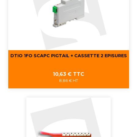
DTIO 1FO SCAPC PIGTAIL + CASSETTE 2 EPISURES
Prix
10,63 € TTC
8,86 € HT