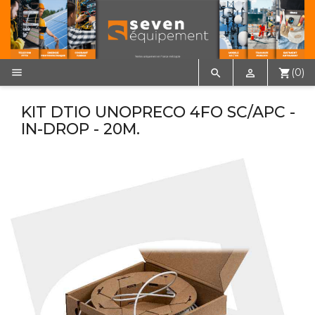

(0)


shopping_cart
KIT DTIO UNOPRECO 4FO SC/APC -
IN-DROP - 20M.