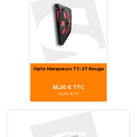
Opto Marqueurs TC-27 Rouge
Prix
55,20 € TTC
46,00 € HT