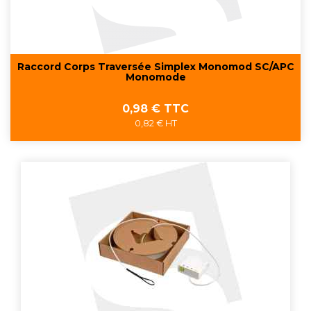
Raccord Corps Traversée Simplex Monomod SC/APC
Monomode
Prix
0,98 € TTC
0,82 € HT