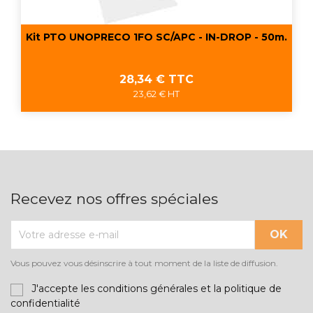
Kit PTO UNOPRECO 1FO SC/APC - IN-DROP - 50m.
Prix
28,34 € TTC
23,62 € HT
Recevez nos offres spéciales
Vous pouvez vous désinscrire à tout moment de la liste de diffusion.
J'accepte les conditions générales et la politique de
confidentialité