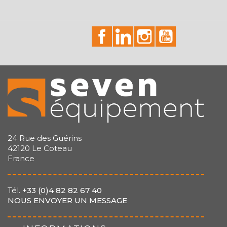
id="facebook-social"
id="linkedin-social"
id="instagram-soci
id="youtube-
24 Rue des Guérins
42120 Le Coteau
France
Tél.
+33 (0)4 82 82 67 40
NOUS ENVOYER UN MESSAGE