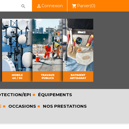
Connexion
Panier
(0)

shopping_cart

TECTION/EPI
ÉQUIPEMENTS
E
OCCASIONS
NOS PRESTATIONS