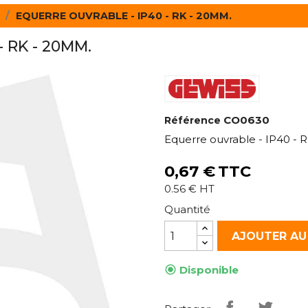
EQUERRE OUVRABLE - IP40 - RK - 20MM.
 RK - 20MM.
CO0630
Référence
Equerre ouvrable - IP40 - 
0,67 €
TTC
0.56 € HT
Quantité
AJOUTER AU

Disponible