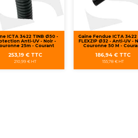
ne ICTA 3422 TINB Ø50 -
Gaine Fendue ICTA 3422
otection Anti-UV - Noir -
FLEXZIP Ø32 - Anti-UV - N
ouronne 25m - Courant
Couronne 50 M - Coura
Prix
Prix
253,19 € TTC
186,94 € TTC
210,99 € HT
155,78 € HT
Aperçu rapide
Aperçu rapide

