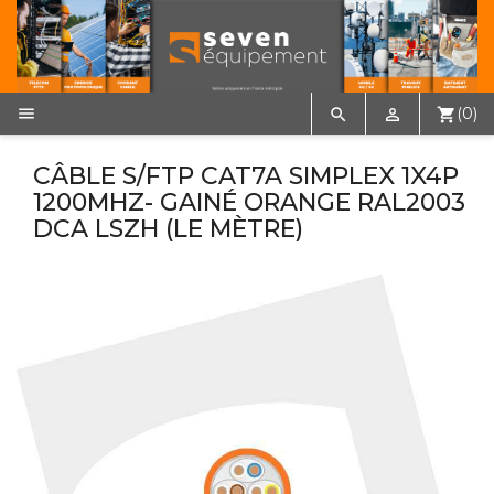

(0)


shopping_cart
CÂBLE S/FTP CAT7A SIMPLEX 1X4P
1200MHZ- GAINÉ ORANGE RAL2003
DCA LSZH (LE MÈTRE)