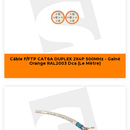
Câble F/FTP CAT6A DUPLEX 2X4P 500MHz - Gainé
Orange RAL2003 Dca (Le Mètre)