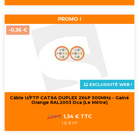
PROMO !
-0,36 €
EXCLUSIVITÉ WEB !
Câble U/FTP CAT6A DUPLEX 2X4P 500MHz - Gainé
Orange RAL2003 Dca (Le Mètre)
Prix
Prix
1,34 € TTC
1,70 €
de
1,12 € HT
base