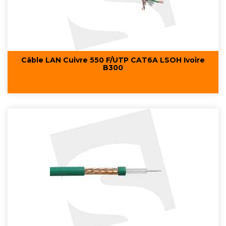
Câble LAN Cuivre 550 F/UTP CAT6A LSOH Ivoire
B300