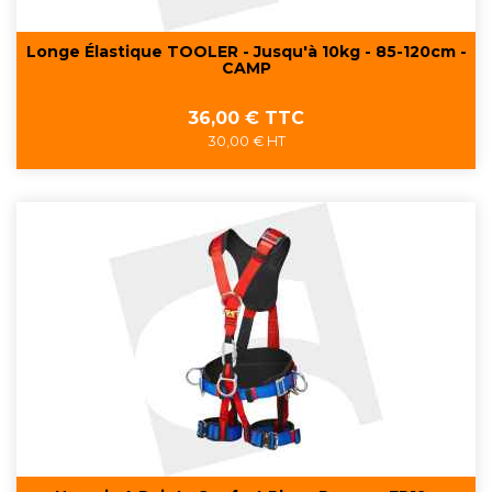
Longe Élastique TOOLER - Jusqu'à 10kg - 85-120cm -
CAMP
Prix
36,00 € TTC
30,00 € HT