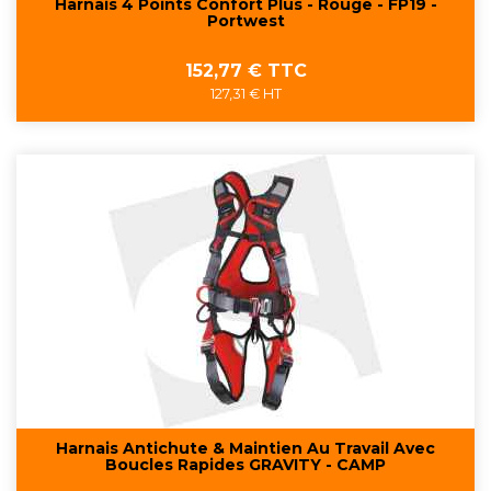
Harnais 4 Points Confort Plus - Rouge - FP19 -
Portwest
Prix
152,77 € TTC
127,31 € HT
Harnais Antichute & Maintien Au Travail Avec
Boucles Rapides GRAVITY - CAMP