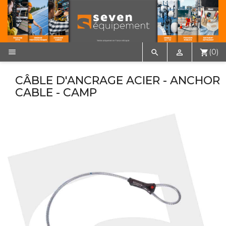

(0)


shopping_cart
CÂBLE D'ANCRAGE ACIER - ANCHOR
CABLE - CAMP