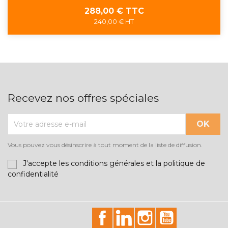
Prix
288,00 € TTC
240,00 € HT
Recevez nos offres spéciales
Vous pouvez vous désinscrire à tout moment de la liste de diffusion.
J'accepte les conditions générales et la politique de
confidentialité
id="facebook-social"
id="linkedin-social"
id="instagram-soci
id="youtube-