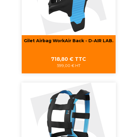
Gilet Airbag WorkAir Back - D-AIR LAB.
Prix
718,80 € TTC
599,00 € HT